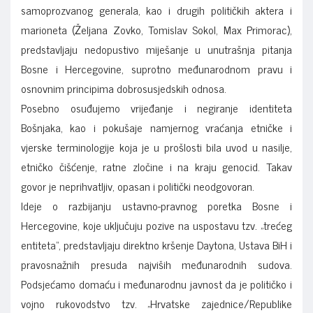
samoprozvanog generala, kao i drugih političkih aktera i
marioneta (Željana Zovko, Tomislav Sokol, Max Primorac),
predstavljaju nedopustivo miješanje u unutrašnja pitanja
Bosne i Hercegovine, suprotno međunarodnom pravu i
osnovnim principima dobrosusjedskih odnosa.
Posebno osuđujemo vrijeđanje i negiranje identiteta
Bošnjaka, kao i pokušaje namjernog vraćanja etničke i
vjerske terminologije koja je u prošlosti bila uvod u nasilje,
etničko čišćenje, ratne zločine i na kraju genocid. Takav
govor je neprihvatljiv, opasan i politički neodgovoran.
Ideje o razbijanju ustavno-pravnog poretka Bosne i
Hercegovine, koje uključuju pozive na uspostavu tzv. „trećeg
entiteta“, predstavljaju direktno kršenje Daytona, Ustava BiH i
pravosnažnih presuda najviših međunarodnih sudova.
Podsjećamo domaću i međunarodnu javnost da je političko i
vojno rukovodstvo tzv. „Hrvatske zajednice/Republike