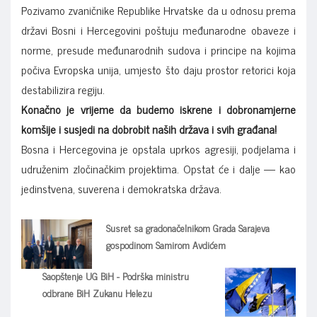
Pozivamo zvaničnike Republike Hrvatske da u odnosu prema
državi Bosni i Hercegovini poštuju međunarodne obaveze i
norme, presude međunarodnih sudova i principe na kojima
počiva Evropska unija, umjesto što daju prostor retorici koja
destabilizira regiju.
Konačno je vrijeme da budemo iskrene i dobronamjerne
komšije i susjedi na dobrobit naših država i svih građana!
Bosna i Hercegovina je opstala uprkos agresiji, podjelama i
udruženim zločinačkim projektima. Opstat će i dalje — kao
jedinstvena, suverena i demokratska država.
Susret sa gradonačelnikom Grada Sarajeva
gospodinom Samirom Avdićem
Saopštenje UG BiH - Podrška ministru
odbrane BiH Zukanu Helezu