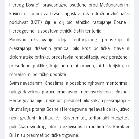
Herceg Bosne“, pravosnažno osuđeno pred Međunarodnim
krivičnim sudom za bivšu Jugoslaviju za udruženi zločinački
poduhvat (UZP), čiji je cilj bio etničko razbijanje Bosne i
Hercegovine i uspostava etnički čistih teritorija.
Ponovno oživljavanje ideja teritorijalnog preustroja ili
prekrajanja državnih granica, bilo kroz političke izjave ili
diplomatske pritiske, predstavlja rehabilitaciju već poražene i
presuđene politike, koja nema ni pravno, ni historijsko, ni
moralno, ni političko uporište.
Svim navedenim ličnostima, a posebno njihovim mentorima i
nalogodavcima, poručujemo jasno i nedvosmisleno: - Bosna i
Hercegovina nije i neće biti predmet bilo kakvih prekrajanja. -
Unutrašnja pitanja Bosne i Hercegovine rješavati će isključivo
njeni građani i institucije. - Suverenitet, teritorijalni integritet,
politička i svi drugi oblici nezavisnosti i multietnički karakter
BiH nisu predmet političke trgovine.