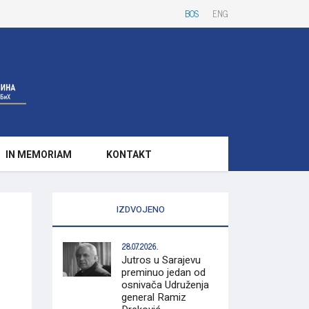
BOS
ENG
IN MEMORIAM
KONTAKT
IZDVOJENO
28.07.2026.
Jutros u Sarajevu
preminuo jedan od
osnivača Udruženja
general Ramiz