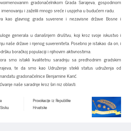
novoimenovanim gradonačelnikom Grada Sarajeva, gospodinom
imenovanju i zaželili mnogo sreće i uspjeha u budućem radu.
eva kao glavnog grada suverene i nezavisne države Bosne i
uloge generala u današnjem društvu, koji kroz svoje iskustvo i
nju naše države i njenog suvereniteta. Posebno je istakao da on, i
dršku boračkoj populaciji i njihovim aktivnostima.
ora smo istakli kvalitetnu saradnju sa predhodnim gradskim
arajeva, te da smo kao Udruženje stekli status udruženja od
mandatu gradonačelnice Benjamine Karić.
ćivanje naše saradnje kroz širi niz oblasti.
la
Provokacije iz Republike
 Sisku
Hrvatske