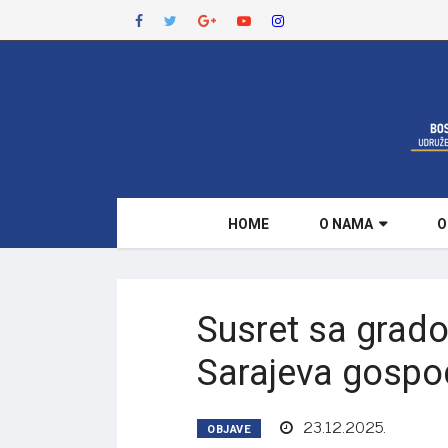
HOME
O NAMA
O
Susret sa grad
Sarajeva gosp
23.12.2025.
OBJAVE