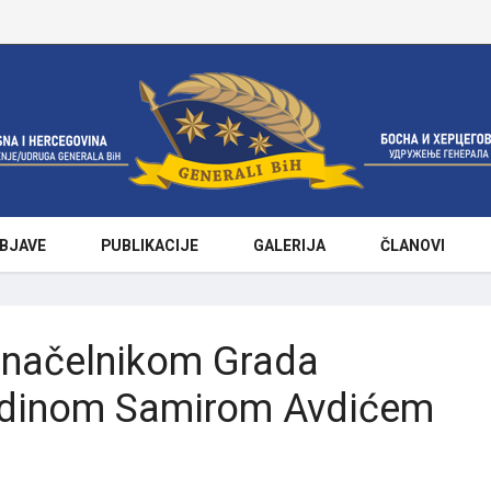
BJAVE
PUBLIKACIJE
GALERIJA
ČLANOVI
onačelnikom Grada
odinom Samirom Avdićem