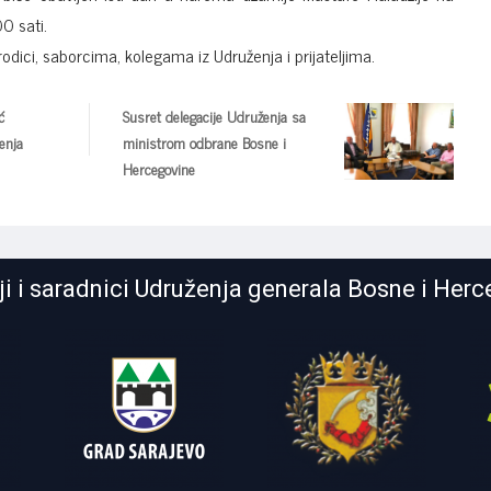
0 sati.
dici, saborcima, kolegama iz Udruženja i prijateljima.
ć
Susret delegacije Udruženja sa
enja
ministrom odbrane Bosne i
Hercegovine
lji i saradnici Udruženja generala Bosne i Her