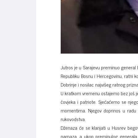
Jutros je u Sarajevu preminuo general I
Republiku Bosnu i Hercegovinu, ratni k
Dobrinje i nosilac najvišeg ratnog priznanj
U kratkom vremenu ostajemo bez još jedn
čovjeka i patriote. Sjećaćemo se njeg
momentima. Njegov doprinos u radu na
rukovodstva.
Dženaza će se klanjati u Husrev begov
namaza, a ukop preminulog generala 