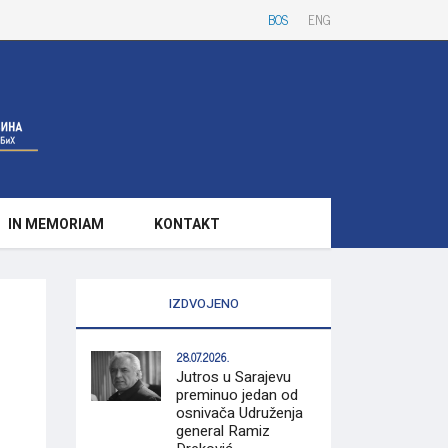
BOS
ENG
IN MEMORIAM
KONTAKT
IZDVOJENO
28.07.2026.
Jutros u Sarajevu
preminuo jedan od
osnivača Udruženja
general Ramiz