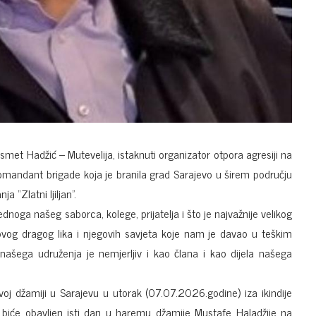
smet Hadžić – Mutevelija, istaknuti organizator otpora agresiji na
omandant brigade koja je branila grad Sarajevo u širem području
a “Zlatni ljiljan”.
oga našeg saborca, kolege, prijatelja i što je najvažnije velikog
ovog dragog lika i njegovih savjeta koje nam je davao u teškim
šega udruženja je nemjerljiv i kao člana i kao dijela našega
oj džamiji u Sarajevu u utorak (07.07.2026.godine) iza ikindije
biće obavljen isti dan u haremu džamije Mustafe Haladžije na