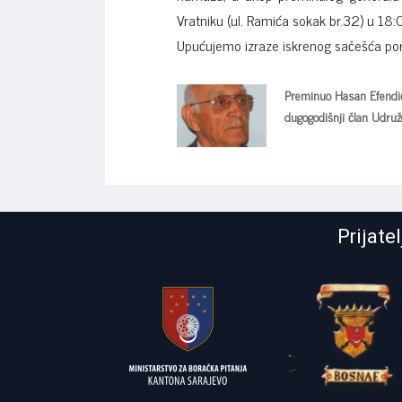
Vratniku (ul. Ramića sokak br.32) u 18:0
Upućujemo izraze iskrenog sačešća poro
Preminuo Hasan Efendi
dugogodišnji član Udruž
Prijate