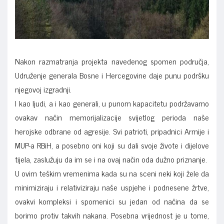
Nakon razmatranja projekta navedenog spomen područja,
Udruženje generala Bosne i Hercegovine daje punu podršku
njegovoj izgradnji.
I kao ljudi, a i kao generali, u punom kapacitetu podržavamo
ovakav način memorijalizacije svijetlog perioda naše
herojske odbrane od agresije. Svi patrioti, pripadnici Armije i
MUP-a RBiH, a posebno oni koji su dali svoje živote i dijelove
tijela, zaslužuju da im se i na ovaj način oda dužno priznanje.
U ovim teškim vremenima kada su na sceni neki koji žele da
minimiziraju i relativiziraju naše uspjehe i podnesene žrtve,
ovakvi kompleksi i spomenici su jedan od načina da se
borimo protiv takvih nakana. Posebna vrijednost je u tome,