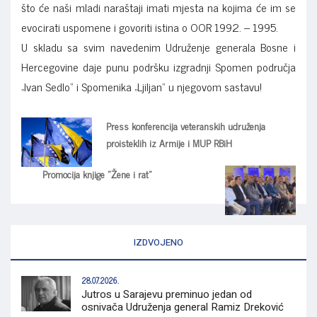
što će naši mladi naraštaji imati mjesta na kojima će im se
evocirati uspomene i govoriti istina o OOR 1992. – 1995.
U skladu sa svim navedenim Udruženje generala Bosne i
Hercegovine daje punu podršku izgradnji Spomen područja
„Ivan Sedlo“ i Spomenika „Ljiljan“ u njegovom sastavu!
Press konferencija veteranskih udruženja
proisteklih iz Armije i MUP RBiH
Promocija knjige "Žene i rat"
IZDVOJENO
28.07.2026.
Jutros u Sarajevu preminuo jedan od
osnivača Udruženja general Ramiz Dreković