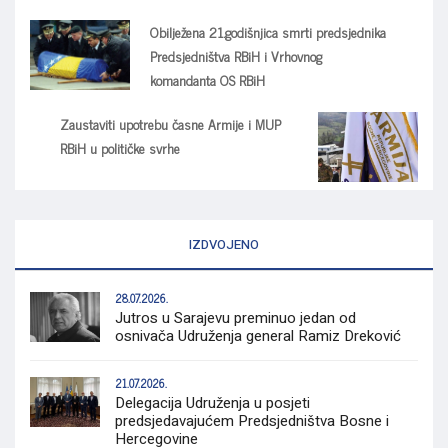
Obilježena 21.godišnjica smrti predsjednika
Predsjedništva RBiH i Vrhovnog
komandanta OS RBiH
Zaustaviti upotrebu časne Armije i MUP
RBiH u političke svrhe
IZDVOJENO
28.07.2026.
Jutros u Sarajevu preminuo jedan od
osnivača Udruženja general Ramiz Dreković
21.07.2026.
Delegacija Udruženja u posjeti
predsjedavajućem Predsjedništva Bosne i
Hercegovine