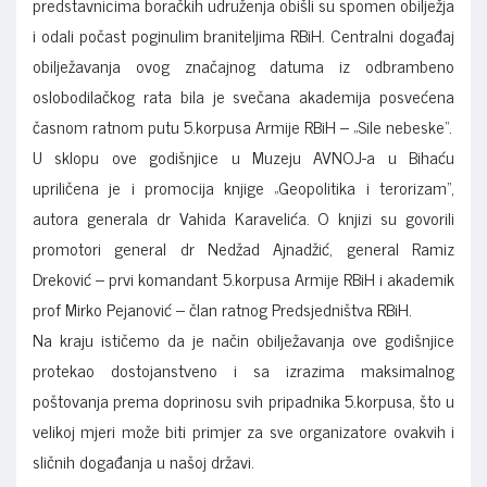
predstavnicima boračkih udruženja obišli su spomen obilježja
i odali počast poginulim braniteljima RBiH. Centralni događaj
obilježavanja ovog značajnog datuma iz odbrambeno
oslobodilačkog rata bila je svečana akademija posvećena
časnom ratnom putu 5.korpusa Armije RBiH – „Sile nebeske“.
U sklopu ove godišnjice u Muzeju AVNOJ-a u Bihaću
upriličena je i promocija knjige „Geopolitika i terorizam“,
autora generala dr Vahida Karavelića. O knjizi su govorili
promotori general dr Nedžad Ajnadžić, general Ramiz
Dreković – prvi komandant 5.korpusa Armije RBiH i akademik
prof Mirko Pejanović – član ratnog Predsjedništva RBiH.
Na kraju ističemo da je način obilježavanja ove godišnjice
protekao dostojanstveno i sa izrazima maksimalnog
poštovanja prema doprinosu svih pripadnika 5.korpusa, što u
velikoj mjeri može biti primjer za sve organizatore ovakvih i
sličnih događanja u našoj državi.