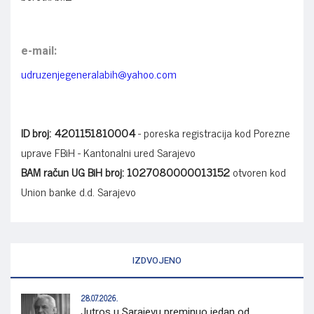
e-mail:
udruzenjegeneralabih@yahoo.com
ID broj: 4201151810004
- poreska registracija kod Porezne
uprave FBiH - Kantonalni ured Sarajevo
BAM račun UG BiH broj: 1027080000013152
otvoren kod
Union banke d.d. Sarajevo
IZDVOJENO
28.07.2026.
Jutros u Sarajevu preminuo jedan od