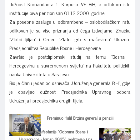
dužnost Komandanta 1. Korpusa VF BiH, a odlukom iste
institucije biva penzionisan 01.12.2000. godine.
Za posebne zasluge u odbrambeno – oslobodilačkom ratu
odlikovan je sa više priznanja od čega izdvajamo: Značka
"Zlatni ljiljan" i Orden "Zlatni grb s mačevima" Ukazom
Predsjedništva Republike Bosne i Hercegovine.
Završio je postdiplomski studij na temu "Bosna i
Hercegovina u suvremenom svijetu" na Fakultetu političkih
nauka Univerziteta u Sarajevu.
Bio je član i jedan od osnivača „Udruženja generala BiH“, gdje
je obavljao dužnosti Predsjednika Upravnog odbora
Udruženja i predsjednika drugih tijela.
Preminuo Halil Brzina general u penziji
Program Manifestacije "Odbrana Bosne i
Hercegovine - Igman 2025." realizovan i na