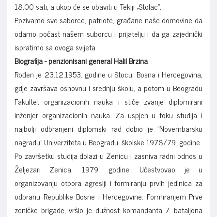
18:00 sati, a ukop će se obaviti u Tekiji „Stolac“.
Pozivamo sve saborce, patriote, građane naše domovine da
odamo počast našem suborcu i prijatelju i da ga zajednički
ispratimo sa ovoga svijeta.
Biografija - penzionisani general Halil Brzina
Rođen je 23.12.1953. godine u Stocu, Bosna i Hercegovina,
gdje završava osnovnu i srednju školu, a potom u Beogradu
Fakultet organizacionih nauka i stiče zvanje diplomirani
inženjer organizacionih nauka. Za uspjeh u toku studija i
najbolji odbranjeni diplomski rad dobio je "Novembarsku
nagradu" Univerziteta u Beogradu, školske 1978/79. godine.
Po završetku studija dolazi u Zenicu i zasniva radni odnos u
Željezari Zenica, 1979. godine. Učestvovao je u
organizovanju otpora agresiji i formiranju prvih jedinica za
odbranu Republike Bosne i Hercegovine. Formiranjem Prve
zeničke brigade, vršio je dužnost komandanta 7. bataljona