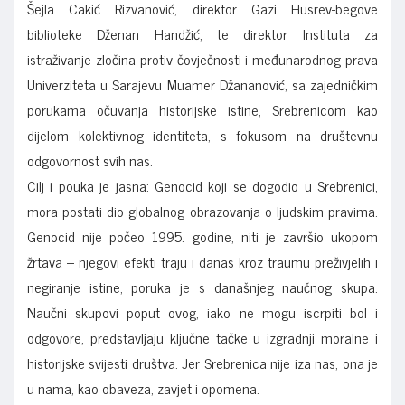
Šejla Cakić Rizvanović, direktor Gazi Husrev-begove
biblioteke Dženan Handžić, te direktor Instituta za
istraživanje zločina protiv čovječnosti i međunarodnog prava
Univerziteta u Sarajevu Muamer Džananović, sa zajedničkim
porukama očuvanja historijske istine, Srebrenicom kao
dijelom kolektivnog identiteta, s fokusom na društevnu
odgovornost svih nas.
Cilj i pouka je jasna: Genocid koji se dogodio u Srebrenici,
mora postati dio globalnog obrazovanja o ljudskim pravima.
Genocid nije počeo 1995. godine, niti je završio ukopom
žrtava – njegovi efekti traju i danas kroz traumu preživjelih i
negiranje istine, poruka je s današnjeg naučnog skupa.
Naučni skupovi poput ovog, iako ne mogu iscrpiti bol i
odgovore, predstavljaju ključne tačke u izgradnji moralne i
historijske svijesti društva. Jer Srebrenica nije iza nas, ona je
u nama, kao obaveza, zavjet i opomena.