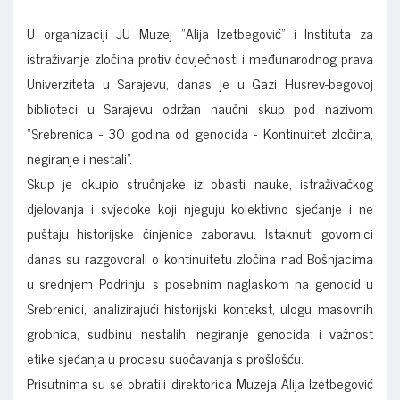
U organizaciji JU Muzej “Alija Izetbegović” i Instituta za
istraživanje zločina protiv čovječnosti i međunarodnog prava
Univerziteta u Sarajevu, danas je u Gazi Husrev-begovoj
biblioteci u Sarajevu održan naučni skup pod nazivom
“Srebrenica - 30 godina od genocida - Kontinuitet zločina,
negiranje i nestali”.
Skup je okupio stručnjake iz obasti nauke, istraživačkog
djelovanja i svjedoke koji njeguju kolektivno sjećanje i ne
puštaju historijske činjenice zaboravu. Istaknuti govornici
danas su razgovorali o kontinuitetu zločina nad Bošnjacima
u srednjem Podrinju, s posebnim naglaskom na genocid u
Srebrenici, analizirajući historijski kontekst, ulogu masovnih
grobnica, sudbinu nestalih, negiranje genocida i važnost
etike sjećanja u procesu suočavanja s prošlošću.
Prisutnima su se obratili direktorica Muzeja Alija Izetbegović