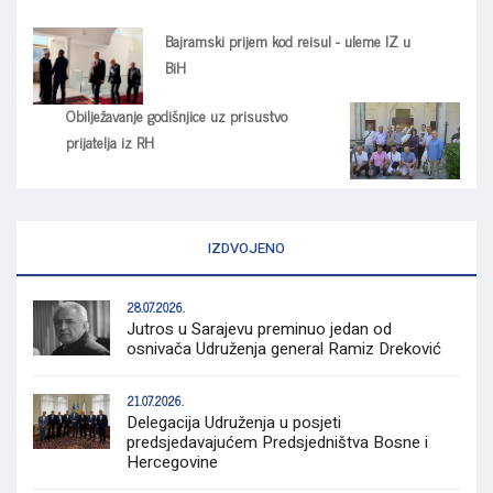
Bajramski prijem kod reisul - uleme IZ u
BiH
Obilježavanje godišnjice uz prisustvo
prijatelja iz RH
IZDVOJENO
28.07.2026.
Jutros u Sarajevu preminuo jedan od
osnivača Udruženja general Ramiz Dreković
21.07.2026.
Delegacija Udruženja u posjeti
predsjedavajućem Predsjedništva Bosne i
Hercegovine