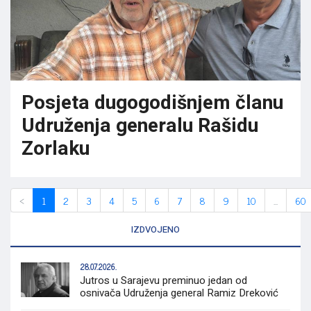
Posjeta dugogodišnjem članu
Udruženja generalu Rašidu
Zorlaku
‹
1
2
3
4
5
6
7
8
9
10
...
60
IZDVOJENO
28.07.2026.
Jutros u Sarajevu preminuo jedan od
osnivača Udruženja general Ramiz Dreković