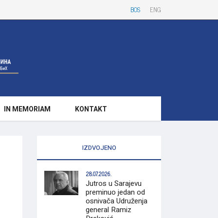
BOS
ENG
IN MEMORIAM
KONTAKT
IZDVOJENO
28.07.2026.
Jutros u Sarajevu
preminuo jedan od
osnivača Udruženja
general Ramiz