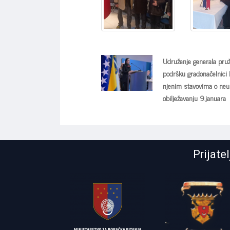
Udruženje generala pru
podršku gradonačelnici 
njenim stavovima o ne
obilježavanju 9.januara
Prijate