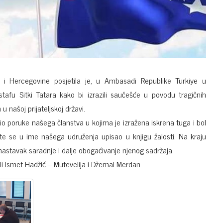
 i Hercegovine posjetila je, u Ambasadi Republike Turkiye u
tafu Sitki Tatara kako bi izrazili saučešće u povodu tragičnih
našoj prijateljskoj državi.
io poruke našega članstva u kojima je izražena iskrena tuga i bol
 te se u ime našega udruženja upisao u knjigu žalosti. Na kraju
nastavak saradnje i dalje obogaćivanje njenog sadržaja.
ali Ismet Hadžić – Mutevelija i Džemal Merdan.