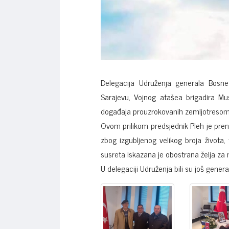
Delegacija Udruženja generala Bosne
Sarajevu, Vojnog atašea brigadira Mus
događaja prouzrokovanih zemljotresom u 
Ovom prilikom predsjednik Pleh je pren
zbog izgubljenog velikog broja života,
susreta iskazana je obostrana želja za 
U delegaciji Udruženja bili su još gener