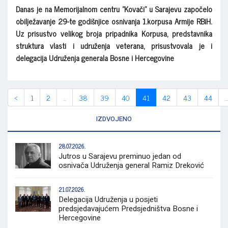
Danas je na Memorijalnom centru "Kovači" u Sarajevu započelo
obilježavanje 29-te godišnjice osnivanja 1.korpusa Armije RBiH.
Uz prisustvo velikog broja pripadnika Korpusa, predstavnika
struktura vlasti i udruženja veterana, prisustvovala je i
delegacija Udruženja generala Bosne i Hercegovine
‹
1
2
...
38
39
40
41
42
43
44
...
IZDVOJENO
28.07.2026.
Jutros u Sarajevu preminuo jedan od
osnivača Udruženja general Ramiz Dreković
21.07.2026.
Delegacija Udruženja u posjeti
predsjedavajućem Predsjedništva Bosne i
Hercegovine