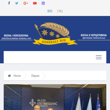
BOS
ENG
Home
Objave