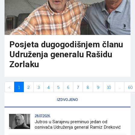
Posjeta dugogodišnjem članu
Udruženja generalu Rašidu
Zorlaku
‹
1
2
3
4
5
6
7
8
9
10
...
60
IZDVOJENO
28.07.2026.
Jutros u Sarajevu preminuo jedan od
osnivača Udruženja general Ramiz Dreković