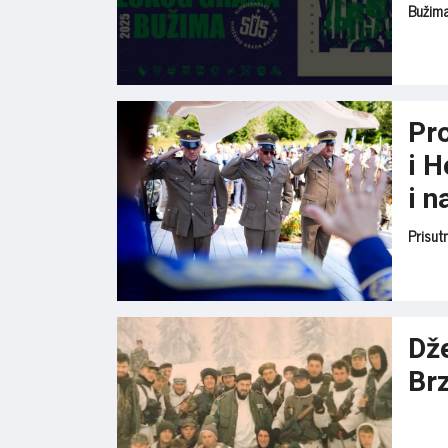
Bužima
Pr
i H
i n
Prisut
Dž
Br