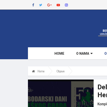
HOME
O NAMA
O
Home
Objave
Del
He
Komple