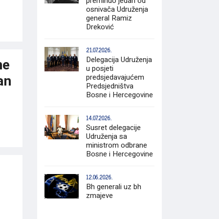
preminuo jedan od
osnivača Udruženja
general Ramiz
Dreković
21.07.2026.
Delegacija Udruženja
ne
u posjeti
an
predsjedavajućem
Predsjedništva
Bosne i Hercegovine
14.07.2026.
Susret delegacije
Udruženja sa
ministrom odbrane
Bosne i Hercegovine
12.06.2026.
Bh generali uz bh
zmajeve