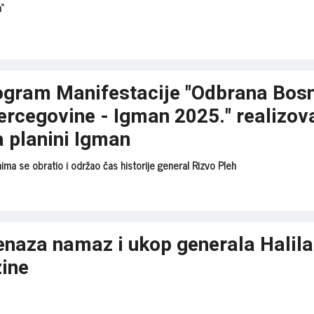
“
ogram Manifestacije "Odbrana Bos
ercegovine - Igman 2025." realizov
a planini Igman
nima se obratio i održao čas historije general Rizvo Pleh
enaza namaz i ukop generala Halila
zine