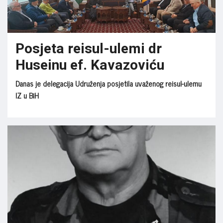
Posjeta reisul-ulemi dr
Huseinu ef. Kavazoviću
Danas je delegacija Udruženja posjetila uvaženog reisul-ulemu
IZ u BiH