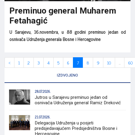
Preminuo general Muharem
Fetahagić
U Sarajevu, 16.novembra, u 88 godini preminuo jedan od
osnivača Udruženja generala Bosne i Hercegovine
‹
1
2
3
4
5
6
7
8
9
10
...
60
IZDVOJENO
28.07.2026.
Jutros u Sarajevu preminuo jedan od
osnivača Udruženja general Ramiz Dreković
21.07.2026.
Delegacija Udruženja u posjeti
predsjedavajućem Predsjedništva Bosne i
Hercegovine