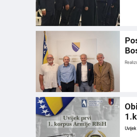
Po
Bo
Realiz
Obi
1.
Uvijek