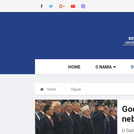
HOME
O NAMA
O
Home
Objave
God
ne
U Cazi