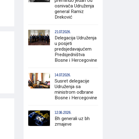
preminuo jedan od
osnivača Udruženja
general Ramiz
Dreković
21.07.2026.
Delegacija Udruženja
u posjeti
predsjedavajućem
Predsjedništva
Bosne i Hercegovine
14.07.2026.
Susret delegacije
Udruženja sa
ministrom odbrane
Bosne i Hercegovine
12.06.2026.
Bh generali uz bh
zmajeve