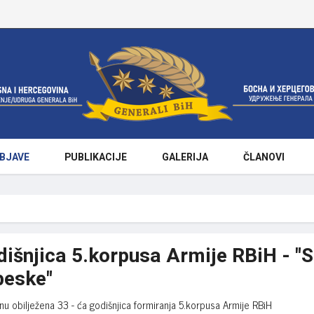
BJAVE
PUBLIKACIJE
GALERIJA
ČLANOVI
išnjica 5.korpusa Armije RBiH - "S
beske"
nu obilježena 33 - ća godišnjica formiranja 5.korpusa Armije RBiH