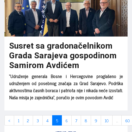
Susret sa gradonačelnikom
Grada Sarajeva gospodinom
Samirom Avdićem
“Udruženje generala Bosne i Hercegovine proglašeno je
udruženjem od posebnog značaja za Grad Sarajevo. Podrška
aktivnostima časnih boraca i patriota nije i nikada neće izostati.
Naša misija je zajednička“, poručio je ovim povodom Avdić
‹
1
2
3
4
5
6
7
8
9
10
...
60