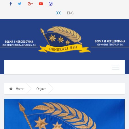
BOS
ENG
Home
Objave