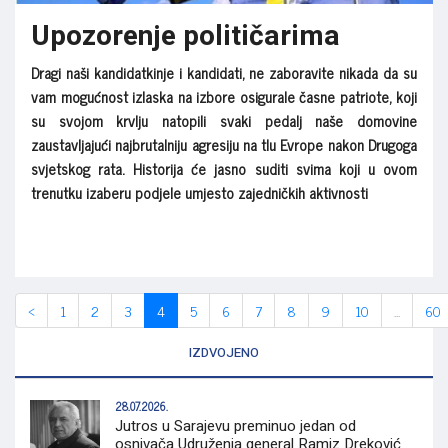
Upozorenje političarima
Dragi naši kandidatkinje i kandidati, ne zaboravite nikada da su
vam mogućnost izlaska na izbore osigurale časne patriote, koji
su svojom krvlju natopili svaki pedalj naše domovine
zaustavljajući najbrutalniju agresiju na tlu Evrope nakon Drugoga
svjetskog rata. Historija će jasno suditi svima koji u ovom
trenutku izaberu podjele umjesto zajedničkih aktivnosti
‹
1
2
3
4
5
6
7
8
9
10
...
60
IZDVOJENO
28.07.2026.
Jutros u Sarajevu preminuo jedan od
osnivača Udruženja general Ramiz Dreković