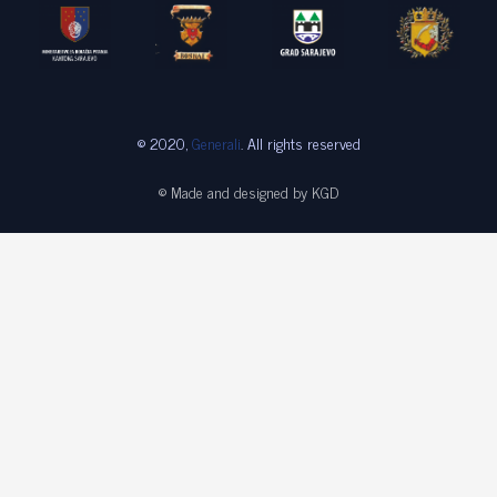
© 2020,
Generali
. All rights reserved
© Made and designed by KGD